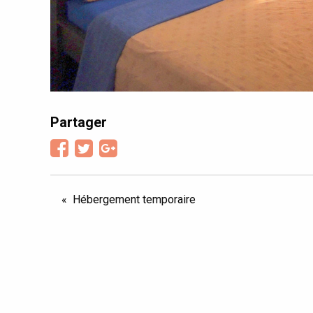
Partager
NAVIGATION
Hébergement temporaire
DE
L’ARTICLE